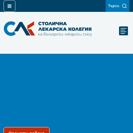
Търси
Столична лекарска колегия на Български лекарски съюз
Двама млади кардиохирурзи
преминаха специализирано
обучение във Верона с
подкрепата на фонд „Млад
лекар“
10.06.2026