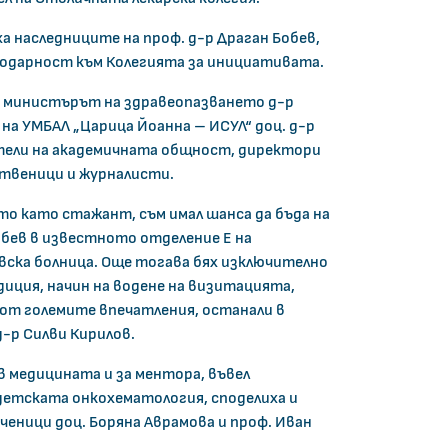
 наследниците на проф. д-р Драган Бобев,
годарност към Колегията за инициативата.
 министърът на здравеопазването д-р
на УМБАЛ „Царица Йоанна – ИСУЛ“ доц. д-р
ели на академичната общност, директори
ственици и журналисти.
ито като стажант, съм имал шанса да бъда на
обев в известното отделение Е на
вска болница. Още тогава бях изключително
иция, начин на водене на визитацията,
о от големите впечатления, останали в
д-р Силви Кирилов.
в медицината и за ментора, въвел
етската онкохематология, споделиха и
ченици доц. Боряна Аврамова и проф. Иван