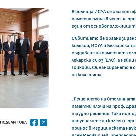
В болница ИСУЛ се състоя о
паметна плоча в чест на пр
един от основоположниците
Събитието бе организирано
колегия, ИСУЛ и Българскат
създаване на паметната пло
лекарски съюз (БЛС), а нейн
Гоцкови. Финансирането е о
на колегията.
„Решението на Столичната л
паметни плочи на проф. Драг
трудно решение. Така ние и
напусналите ни колеги и пр
facebook
x
ПОДЕЛИ ТОВА
принос в медицинската наук
Асен Меджидиев, председате