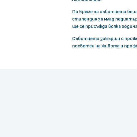
По време на събитието беш
стипендия за млад педиатър
ще се присъжда всяка годин
Събитието завърши с проже
посветен на живота и профе