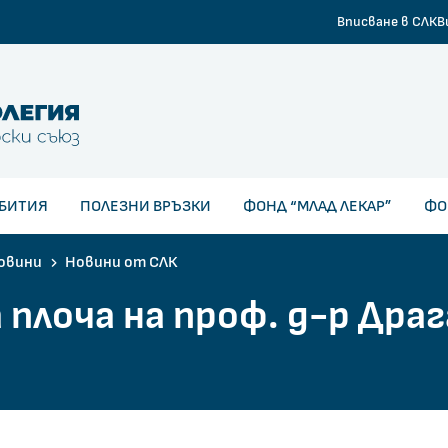
Вписване в СЛК
В
арски съюз
БИТИЯ
ПОЛЕЗНИ ВРЪЗКИ
ФОНД “МЛАД ЛЕКАР”
ФО
овини
Новини от СЛК
плоча на проф. д-р Драг