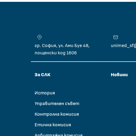
гр. София, ул. Ами Буе 48,
unimed_sf
пощенски код 1606
За СЛК
Новини
История
Управителен съвет
Контролна комисия
Етична комисия
Арбитражна комисия