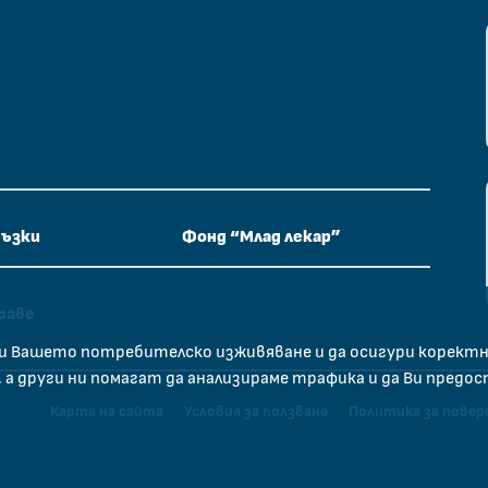
ръзки
Фонд “Млад лекар”
раве
бри Вашето потребителско изживяване и да осигури корект
 а други ни помагат да анализираме трафика и да Ви предо
Карта на сайта
Условия за ползване
Политика за пове