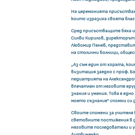
На церемонията присъстваха
които изразиха своята бла
Сред присъстващите бяха и
Силви Кирилов, директорът 
Любомир Пенев, представит
на столични болници, обще
„Аз съм един от хората, ко
визитация заедно с проф. Б
педиатрията на Александро
впечатлен от неговите еруд
знания и умения. Това е едн
моето съзнание“ спомни си 
Своите спомени за учителя 
световните постижения в д
неговите последователи и у
Литвиненко.