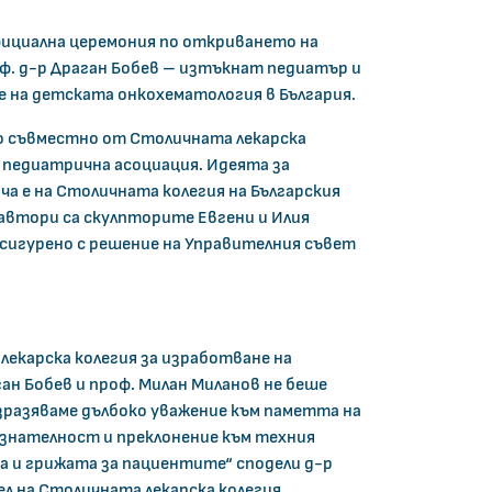
фициална церемония по откриването на
оф. д-р Драган Бобев – изтъкнат педиатър и
 на детската онкохематология в България.
 съвместно от Столичната лекарска
а педиатрична асоциация. Идеята за
ча е на Столичната колегия на Българския
и автори са скулпторите Евгени и Илия
сигурено с решение на Управителния съвет
екарска колегия за изработване на
ан Бобев и проф. Милан Миланов не беше
зразяваме дълбоко уважение към паметта на
изнателност и преклонение към техния
а и грижата за пациентите“ сподели д-р
л на Столичната лекарска колегия.