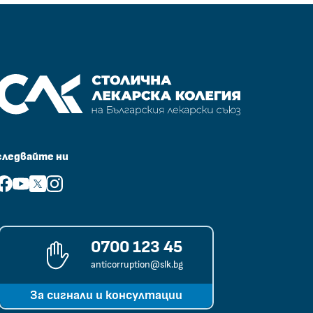
Столична лекарска колегия на Български лекарски съюз
следвайте ни
facebook
youtube
x
instagram
0700 123 45
anticorruption@slk.bg
За сигнали и консултации