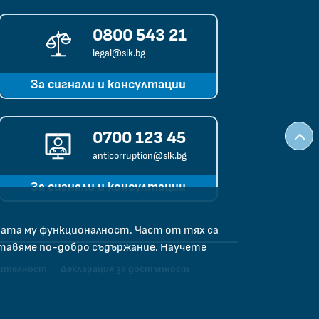
0800 543 21
legal@slk.bg
За сигнали и консултации
0700 123 45
anticorruption@slk.bg
За сигнали и консултации
ната му функционалност. Част от тях са
ставяме по-добро съдържание. Научете
рителност
Декларация за достъпност