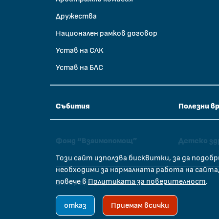
Дружества
Национален рамков договор
Устав на СЛК
Устав на БЛС
Събития
Полезни в
Фонд “Взаимопомощ”
Детско зд
Този сайт използва бисквитки, за да подо
необходими за нормалната работа на сайта,
повече в
Политиката за поверителност
.
Декларация за достъпност
отказ
Приемам всички