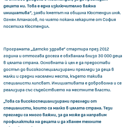
децата ни. Това е една изключително важна
инициатива“
, заяви кметът на община Кюстендил инж.
Огнян Атанасов, по чиято покана лекарите от София
посетиха Кюстендил.
Програмата „Детско здраве“ стартира през 2012
година и оттогава досега е обхванала близо 30 000 деца
в цялата страна. Основната ѝ цел е да предостави
достъп до високоспециализирани прегледи за деца в
малки и средни населени места, където такива
специалисти липсват. Инициативата е доброволна и се
реализира със съдействието на местните власти.
„Това са високоспециализирани прегледи от
специалисти, които са малко в цялата страна. Тези
прегледи са много важни, за да може да направим
профилактика на децата и да хванем техните