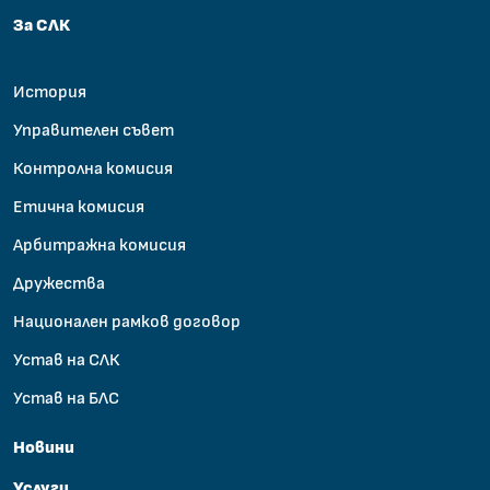
За СЛК
История
Управителен съвет
Контролна комисия
Етична комисия
Арбитражна комисия
Дружества
Национален рамков договор
Устав на СЛК
Устав на БЛС
Новини
Услуги