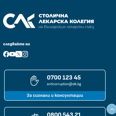
Столична лекарска колегия на Български лекарски съюз
следвайте ни
facebook
youtube
x
instagram
0700 123 45
anticorruption@slk.bg
За сигнали и консултации
0800 543 21