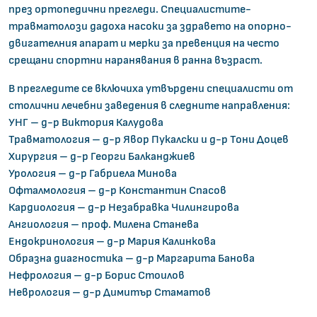
през ортопедични прегледи. Специалистите-
травматолози дадоха насоки за здравето на опорно-
двигателния апарат и мерки за превенция на често
срещани спортни наранявания в ранна възраст.
В прегледите се включиха утвърдени специалисти от
столични лечебни заведения в следните направления:
УНГ – д-р Виктория Калудова
Травматология – д-р Явор Пукалски и д-р Тони Доцев
Хирургия – д-р Георги Балканджиев
Урология – д-р Габриела Минова
Офталмология – д-р Константин Спасов
Кардиология – д-р Незабравка Чилингирова
Ангиология – проф. Милена Станева
Ендокринология – д-р Мария Калинкова
Образна диагностика – д-р Маргарита Банова
Нефрология – д-р Борис Стоилов
Неврология – д-р Димитър Стаматов