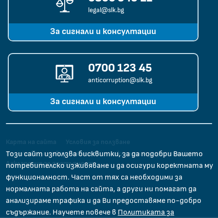
legal@slk.bg
За сигнали и консултации
0700 123 45
anticorruption@slk.bg
За сигнали и консултации
Карта на сайта
Условия за ползване
Този сайт използва бисквитки, за да подобри Вашето
Политика за поверителност
Декларация за достъпност
Декларация за достъпност
потребителско изживяване и да осигури коректната му
функционалност. Част от тях са необходими за
нормалната работа на сайта, а други ни помагат да
анализираме трафика и да Ви предоставяме по-добро
съдържание. Научете повече в
Политиката за