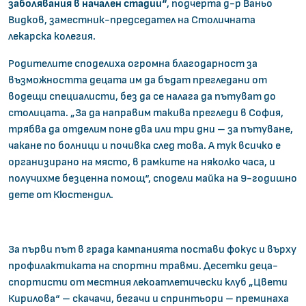
заболявания в начален стадии“
, подчерта д-р Ваньо
Видков, заместник-председател на Столичната
лекарска колегия.
Родителите споделиха огромна благодарност за
възможността децата им да бъдат прегледани от
водещи специалисти, без да се налага да пътуват до
столицата. „За да направим такива прегледи в София,
трябва да отделим поне два или три дни – за пътуване,
чакане по болници и почивка след това. А тук всичко е
организирано на място, в рамките на няколко часа, и
получихме безценна помощ“, сподели майка на 9-годишно
дете от Кюстендил.
За първи път в града кампанията постави фокус и върху
профилактиката на спортни травми. Десетки деца-
спортисти от местния лекоатлетически клуб „Цвети
Кирилова“ – скачачи, бегачи и спринтьори – преминаха