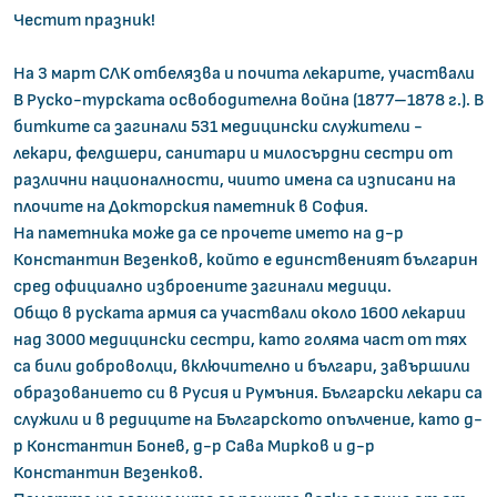
Честит празник!
На 3 март СЛК отбелязва и почита лекарите, участвали
В Руско-турската освободителна война (1877–1878 г.). В
битките са загинали 531 медицински служители -
лекари, фелдшери, санитари и милосърдни сестри от
различни националности, чиито имена са изписани на
плочите на Докторския паметник в София.
На паметника може да се прочете името на д-р
Константин Везенков, който е единственият българин
сред официално изброените загинали медици.
Общо в руската армия са участвали около 1600 лекарии
над 3000 медицински сестри, като голяма част от тях
са били доброволци, включително и българи, завършили
образованието си в Русия и Румъния. Български лекари са
служили и в редиците на Българското опълчение, като д-
р Константин Бонев, д-р Сава Мирков и д-р
Константин Везенков.