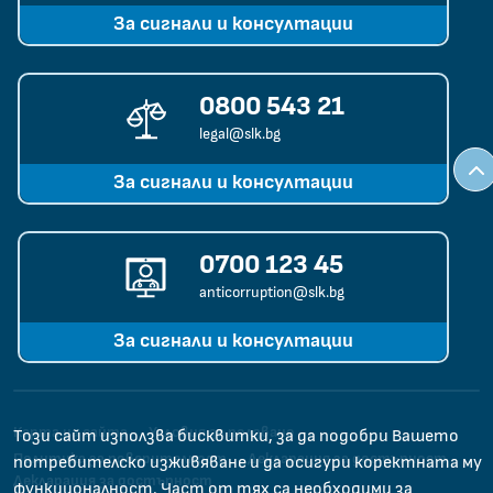
За сигнали и консултации
0800 543 21
legal@slk.bg
За сигнали и консултации
0700 123 45
anticorruption@slk.bg
За сигнали и консултации
Карта на сайта
Условия за ползване
Този сайт използва бисквитки, за да подобри Вашето
Политика за поверителност
Декларация за достъпност
потребителско изживяване и да осигури коректната му
Декларация за достъпност
функционалност. Част от тях са необходими за