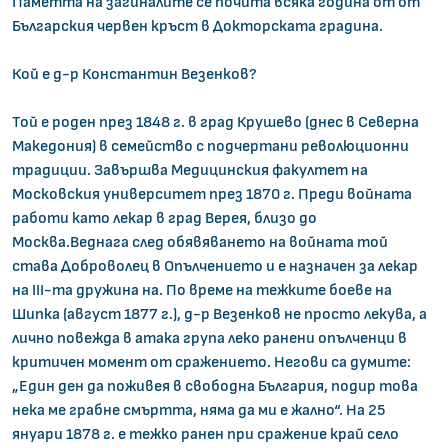
Паметта на загиналите се почита всяка година от от
Българския червен кръст в Докторската градина.
Кой е д-р Константин Везенков?
Той е роден през 1848 г. в град Крушево (днес в Северна
Македония) в семейство с подчертани революционни
традиции. Завършва Медицинския факултет на
Московския университет през 1870 г. Преди войната
работи като лекар в град Верея, близо до
Москва.Веднага след обявяването на войната той
става Доброволец в Опълчението и е назначен за лекар
на III-та дружина на. По време на тежките боеве на
Шипка (август 1877 г.), д-р Везенков не просто лекува, а
лично повежда в атака група леко ранени опълченци в
критичен момент от сражението. Негови са думите:
„Един ден да поживея в свободна България, подир това
нека ме грабне смъртта, няма да ми е жално“. На 25
януари 1878 г. е тежко ранен при сражение край село