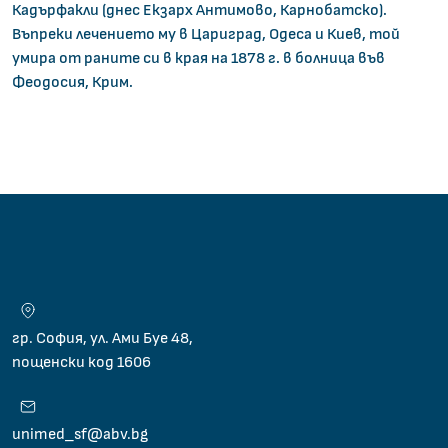
Кадърфакли (днес Екзарх Антимово, Карнобатско).
Въпреки лечението му в Цариград, Одеса и Киев, той
умира от раните си в края на 1878 г. в болница във
Феодосия, Крим.
гр. София, ул. Ами Буе 48,
пощенски код 1606
unimed_sf@abv.bg